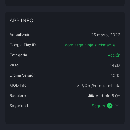
APP INFO
Actualizado
25 mayo, 2026
Google Play ID
com.zitga.ninja.stickman.legends
Categoría
Acción
Peso
142M
Última Versión
7.0.15
MOD Info
VIP/Oro/Energía infinita
android
Requiere
Android 5.0+
check_circle
expand_more
Seguridad
Seguro