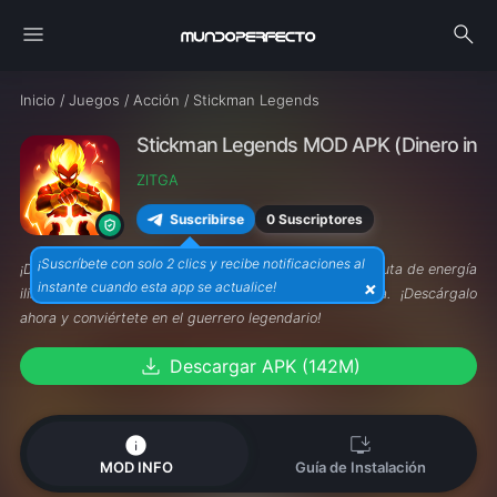
menu
search
Inicio
/
Juegos
/
Acción
/
Stickman Legends
Stickman Legends MOD APK (Dinero infini
ZITGA
0 Suscriptores
Suscribirse
¡Suscríbete con solo 2 clics y recibe notificaciones al
¡Desata tu poder en
Stickman Legends MOD APK
! Disfruta de energía
×
instante cuando esta app se actualice!
ilimitada, habilidades épicas y domina cada batalla. ¡Descárgalo
ahora y conviértete en el guerrero legendario!
download
Descargar APK (142M)
info
install_desktop
MOD INFO
Guía de Instalación