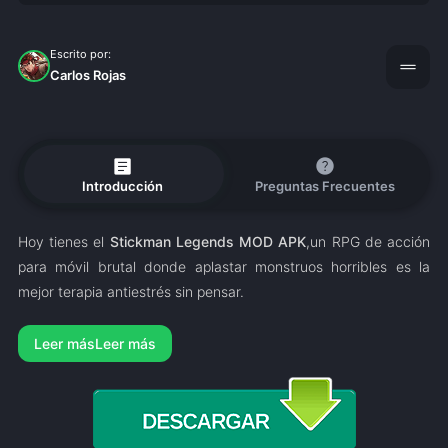
Escrito por:
drag_handle
Carlos Rojas
article
help
Introducción
Preguntas Frecuentes
Hoy tienes el
Stickman Legends MOD APK
,un RPG de acción
para móvil brutal donde aplastar monstruos horribles es la
mejor terapia antiestrés sin pensar.
Leer más