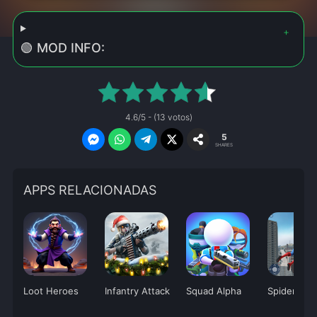
🟢 MOD INFO:
4.6/5 - (13 votos)
5
SHARES
APPS RELACIONADAS
Loot Heroes
Infantry Attack
Squad Alpha
Spider Figh